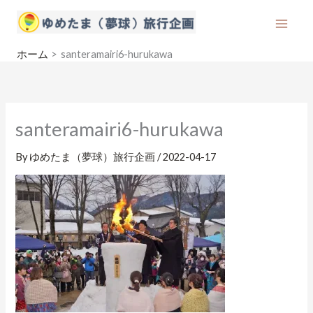
内
容
を
ホーム
santeramairi6-hurukawa
ス
キ
ッ
プ
santeramairi6-hurukawa
By
ゆめたま（夢球）旅行企画
/
2022-04-17