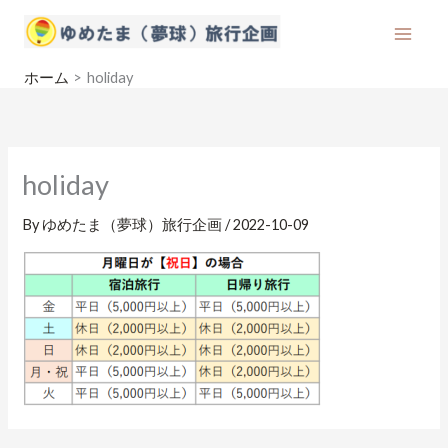
内
容
を
ホーム
holiday
ス
キ
ッ
プ
holiday
By
ゆめたま（夢球）旅行企画
/
2022-10-09