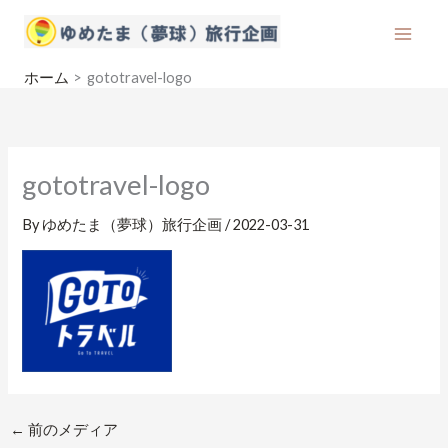
内
容
を
ホーム
gototravel-logo
ス
キ
ッ
プ
gototravel-logo
By
ゆめたま（夢球）旅行企画
/
2022-03-31
←
前のメディア