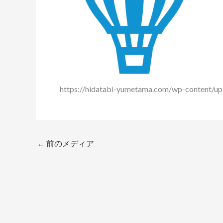
https://hidatabi-yumetama.com/wp-content/
←
前のメディア