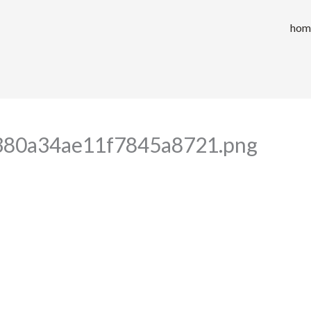
hom
380a34ae11f7845a8721.png