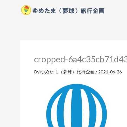
内
容
を
ス
キ
ッ
プ
cropped-6a4c35cb71d4
By
ゆめたま（夢球）旅行企画
/
2021-06-26