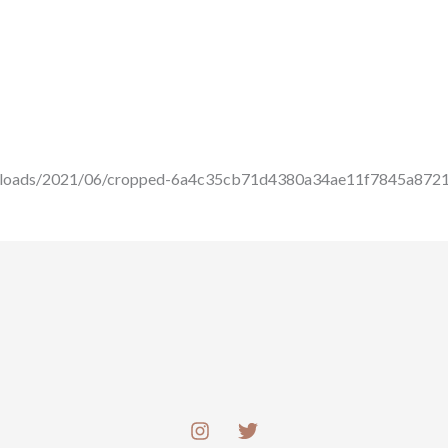
uploads/2021/06/cropped-6a4c35cb71d4380a34ae11f7845a8721