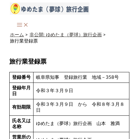
内
容
を
ス
キ
ッ
ホーム
非公開: ゆめたま（夢球）旅行企画
プ
旅行業登録票
旅行業登録票
登録番号
岐阜県知事 登録旅行業 地域－358号
登録年月
令和３年３月９日
日
令和３年３月９日 から 令和８年３月８
有効期限
日
氏名又は
ゆめたま（夢球）旅行企画 山本 雅満
名称
営業所の