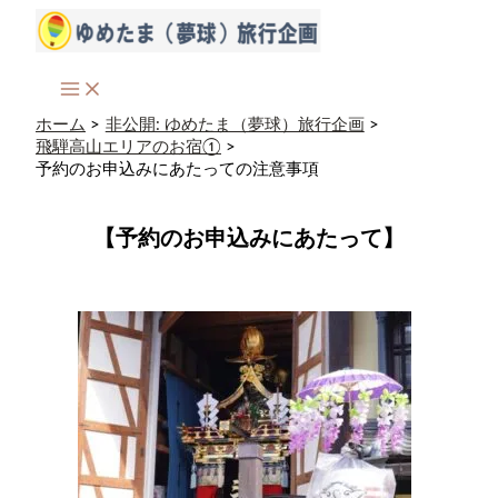
内
容
を
ス
キ
ッ
ホーム
非公開: ゆめたま（夢球）旅行企画
プ
飛騨高山エリアのお宿①
予約のお申込みにあたっての注意事項
【
予約のお申込みにあたって
】