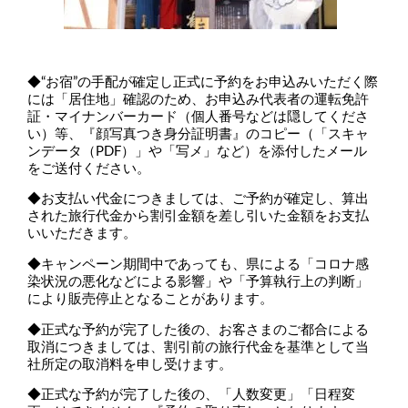
◆“お宿”の手配が確定し正式に予約をお申込みいただく際
には「居住地」確認のため、お申込み代表者の運転免許
証・マイナンバーカード（個人番号などは隠してくださ
い）等、『顔写真つき身分証明書』のコピー（「スキャ
ンデータ（PDF）」や「写メ」など）を添付したメール
をご送付ください。
◆お支払い代金につきましては、ご予約が確定し、算出
された旅行代金から割引金額を差し引いた金額をお支払
いいただきます。
◆キャンペーン期間中であっても、県による「コロナ感
染状況の悪化などによる影響」や「予算執行上の判断」
により販売停止となることがあります。
◆正式な予約が完了した後の、お客さまのご都合による
取消につきましては、割引前の旅行代金を基準として当
社所定の取消料を申し受けます。
◆正式な予約が完了した後の、「人数変更」「日程変