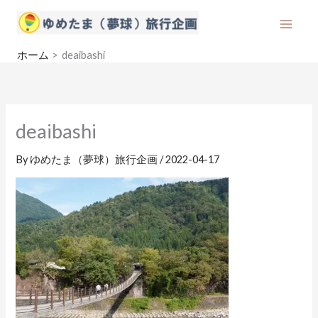
内
容
を
ホーム
deaibashi
ス
キ
ッ
プ
deaibashi
By
ゆめたま（夢球）旅行企画
/
2022-04-17